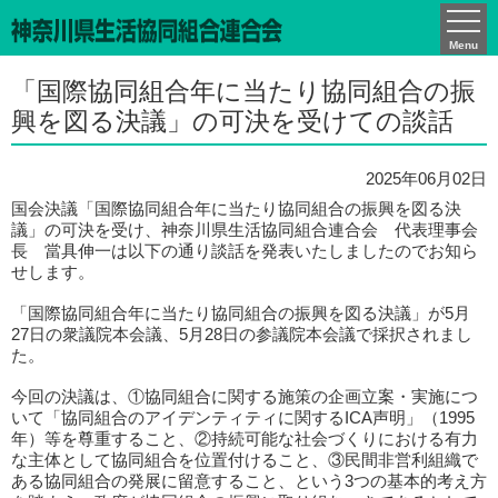
かながわCO-ネット通信
Menu
「国際協同組合年に当たり協同組合の振
興を図る決議」の可決を受けての談話
2025年06月02日
国会決議「国際協同組合年に当たり協同組合の振興を図る決
議」の可決を受け、神奈川県生活協同組合連合会 代表理事会
長 當具伸一は以下の通り談話を発表いたしましたのでお知ら
せします。
「国際協同組合年に当たり協同組合の振興を図る決議」が5月
27日の衆議院本会議、5月28日の参議院本会議で採択されまし
た。
今回の決議は、①協同組合に関する施策の企画立案・実施につ
いて「協同組合のアイデンティティに関するICA声明」（1995
年）等を尊重すること、②持続可能な社会づくりにおける有力
な主体として協同組合を位置付けること、③民間非営利組織で
ある協同組合の発展に留意すること、という3つの基本的考え方