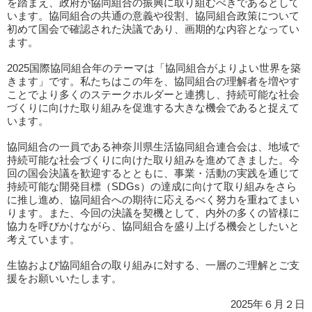
を踏まえ、政府が協同組合の振興に取り組むべきであるとして
います。協同組合の共通の意義や役割、協同組合政策について
初めて国会で確認された決議であり、画期的な内容となってい
ます。
2025国際協同組合年のテーマは「協同組合がよりよい世界を築
きます」です。私たちはこの年を、協同組合の理解者を増やす
ことでより多くのステークホルダーと連携し、持続可能な社会
づくりに向けた取り組みを促進する大きな機会であると捉えて
います。
協同組合の一員である神奈川県生活協同組合連合会は、地域で
持続可能な社会づくりに向けた取り組みを進めてきました。今
回の国会決議を歓迎するとともに、事業・活動の実践を通じて
持続可能な開発目標（SDGs）の達成に向けて取り組みをさら
に推し進め、協同組合への期待に応えるべく努力を重ねてまい
ります。また、今回の決議を契機として、内外の多くの皆様に
協力を呼びかけながら、協同組合を盛り上げる機会としたいと
考えています。
生協および協同組合の取り組みに対する、一層のご理解とご支
援をお願いいたします。
2025年６月２日