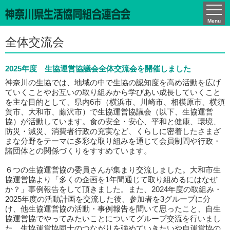
かながわCO-ネット通信
Menu
全体交流会
2025年度 生協運営協議会全体交流会を開催しました
神奈川の生協では、地域の中で生協の認知度を高め活動を広げ
ていくことやお互いの取り組みから学びあい成長していくこと
を主な目的として、県内6市（横浜市、川崎市、相模原市、横須
賀市、大和市、藤沢市）で生協運営協議会（以下、生協運営
協）が活動しています。食の安全・安心、平和と健康、環境、
防災・減災、消費者行政の充実など、くらしに密着したさまざ
まな分野をテーマに多彩な取り組みを通じて会員制間や行政・
諸団体との関係づくりをすすめています。
６つの生協運営協の委員さんが集まり交流しました。大和市生
協運営協より「多くの企画を1年間通じて取り組めるにはなぜ
か？」事例報告をして頂きました。また、2024年度の取組み・
2025年度の活動計画を交流した後、参加者を3グループに分
け、他生協運営協の活動・事例報告を聞いて思ったこと、自生
協運営協でやってみたいことについてグループ交流を行いまし
た。生協運営協同士のつながりを強めていきたいや自運営協の