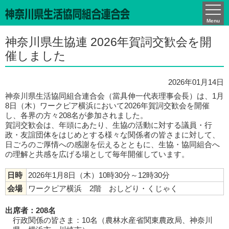
かながわCO-ネット通信
Menu
神奈川県生協連 2026年賀詞交歓会を開
催しました
2026年01月14日
神奈川県生活協同組合連合会（當具伸一代表理事会長）は、1月
8日（木）ワークピア横浜において2026年賀詞交歓会を開催
し、各界の方々208名が参加されました。
賀詞交歓会は、年頭にあたり、生協の活動に対する議員・行
政・友誼団体をはじめとする様々な関係者の皆さまに対して、
日ごろのご厚情への感謝を伝えるとともに、生協・協同組合へ
の理解と共感を広げる場として毎年開催しています。
日時
2026年1月8日（木）10時30分～12時30分
会場
ワークピア横浜 2階 おしどり・くじゃく
出席者：208名
行政関係の皆さま：10名（農林水産省関東農政局、神奈川