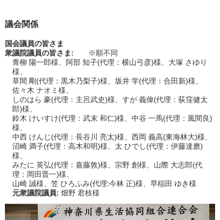
議会関係
国会議員の皆さま
衆議院議員の皆さま:
※順不同
青柳 陽一郎様、阿部 知子(代理：横山弓彦)様、大塚 さゆり
様、
草間 剛(代理：黒木乃梨子)様、坂井 学(代理：合田新)様、
佐々木 ナオミ様、
しのはら 豪(代理：主呂武史)様、すが 義偉(代理：荻窪健太
郎)様、
鈴木 けいすけ(代理：武末 和仁)様、中谷 一馬(代理：風間良)
様、
中西 けんじ(代理：長谷川 亮太)様、西岡 義高(東海林大)様、
沼崎 満子(代理：高木和明)様、太 ひでし(代理：伊藤達磨)
様、
みたに 英弘(代理：嘉藤敦)様、宗野 創様、山際 大志郎(代
理：岡田晋一)様、
山崎 誠様、笠 ひろふみ(代理:今林 正)様、早稲田 ゆき様
元衆議院議員:
畑野 君枝様