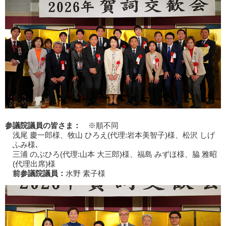
参議院議員の皆さま：
※順不同
浅尾 慶一郎様、牧山 ひろえ(代理:岩本美智子)様、松沢 しげ
ふみ様､
三浦 のぶひろ(代理:山本 大三郎)様、福島 みずほ様、脇 雅昭
(代理出席)様
前参議院議員：
水野 素子様