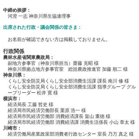
中締め挨拶：
河澄 一志 神奈川県生協連理事
出席された行政・議会関係の皆さま :
お名前が確認できない方は掲載しておりません。
行政関係
農林水産省関東農政局：
副地方参事官（神奈川県担当）齋藤 克昭 様
神奈川県拠点地方参事官室 総括農政推進官 加藤 順二 様
神奈川県：
くらし安全防災局くらし安全部消費生活課 課長 南川 修 様
くらし安全防災局くらし安全部消費生活課 指導グループ グル
ープリーダー 松井 寛 様
横浜市：
経済局長 工藤 哲史 様
経済局市民経済労働部長 栗原 浩一 様
経済局市民経済労働部 消費経済課長 畠山 重徳 様
経済局市民経済労働部 消費経済課 消費生活係長 小山 章太 様
川崎市：
経済労働局産業政策部消費者行政センター 室長 乃万 真之 様