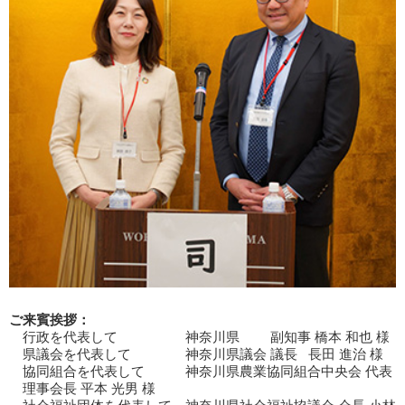
ご来賓挨拶：
行政を代表して 神奈川県 副知事 橋本 和也 様
県議会を代表して 神奈川県議会 議長 長田 進治 様
協同組合を代表して 神奈川県農業協同組合中央会 代表
理事会長 平本 光男 様