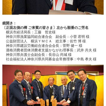
鏡開き：
〔正面左側の樽 ご来賓の皆さま〕左から順番のご芳名
横浜市経済局長：工藤 哲史様
神奈川県漁業協同組合連合会 副会長：小菅 君明 様
公益財団法人 横浜ＹＭＣＡ 総主事：佐竹 博 様
神奈川県建設労働組合連合会会長：菅野 健一 様
適格消費者団体消費者支援かながわ理事長：武井 共夫 様
神奈川県弁護士会副会長：長谷山 尚城 様
社会福祉法人神奈川県共同募金会常務理事：中島 孝夫 様