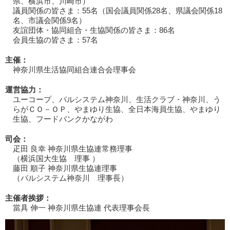
県、横浜市、川崎市）
議員関係の皆さま：55名（国会議員関係28名、県議会関係18
名、市議会関係9名）
友誼団体・協同組合・生協関係の皆さま：86名
会員生協の皆さま：57名
主催：
神奈川県生活協同組合連合会理事会
運営協力：
ユーコープ、パルシステム神奈川、生活クラブ・神奈川、う
らがＣＯ－ＯＰ、やまゆり生協、全日本海員生協、やまゆり
生協、フードバンクかながわ
司会：
疋田 良幸 神奈川県生協連常務理事
（横浜国大生協 理事 ）
藤田 順子 神奈川県生協連理事
（パルシステム神奈川 理事長）
主催者挨拶：
當具 伸一 神奈川県生協連 代表理事会長