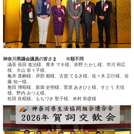
神奈川県議会議員の皆さま
※順不同
議長 長田 進治様、青木 マキ様、赤野 たかし様、市川 和広
様、大山 奈々子様、
亀井 貴嗣様、岸部 都様、古賀 てるき様、佐々木 正行様、佐
藤 知一様、
敷田 博昭様、新堀 史明様、菅原 あきひと様、すとう 天信
様、野内 みつえ様、
松田 良昭様、もちづき 聖子様、米村 和彦様