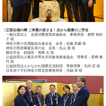
〔正面右側の樽 ご来賓の皆さま〕左から順番のご芳名
一般社団法人 全国消費者団体連絡会 事務局長：郷野 智砂
子 様
神奈川県小売酒販組合連合会 会長：佐藤 和慶 様
神奈川県原爆被災者の会 会長：丸山 進 様
横浜市会 副議長：尾崎 太 様
公益財団法人横浜市男女共同参画推進協会 理事長：星﨑 雅
代 様
公益財団法人かながわ国際交流財団 専務理事：兄内 宏 様
日本赤十字社神奈川県支部事務局長：河鍋 章 様