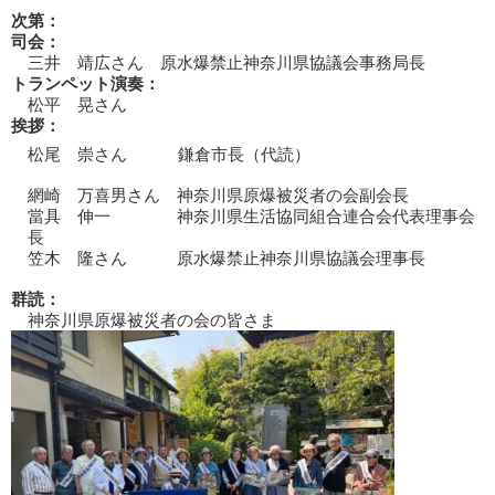
次第：
司会：
三井 靖広さん 原水爆禁止神奈川県協議会事務局長
トランペット演奏：
松平 晃さん
挨拶：
松尾 崇さん 鎌倉市長（代読）
網崎 万喜男さん 神奈川県原爆被災者の会副会長
當具 伸一 神奈川県生活協同組合連合会代表理事会
長
笠木 隆さん 原水爆禁止神奈川県協議会理事長
群読：
神奈川県原爆被災者の会の皆さま