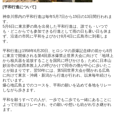
[平和行進について]
神奈川県内の平和行進は毎年5月7日から19日の13日間行われま
す。
5月6日に東京夢の島を出発した平和行進は、誰でも・いつで
も・どこからでも参加できる行進として雨の日も暑い日も休ま
ず、沿道の市民に平和をよびかけ8月4日に広島市に到着しま
す。
平和行進は1958年6月20日、ヒロシマの原爆記念碑の前から8月
に東京で開催される第4回原水爆禁止世界大会に向けて「地球上
から核兵器を追放することを国民に呼びかける」ために日本山
妙法寺の故西本敦上人の呼びかけで同寺の僧が中心に歩いたこ
とが始まりです。翌59年には、第5回世界大会が開かれる広島
に向けて東京・沖縄・新潟から行進が行われ、以来毎年続けら
れています。
爆心地広島までのコースを、平和の願いを込めて各地をリレー
しながら歩きます。
平和を願うすべての人が、一歩でも二歩でも一緒にあることに
よって行進はリレーされ、その願いや想いも紡がれ引き継がれ
ます。