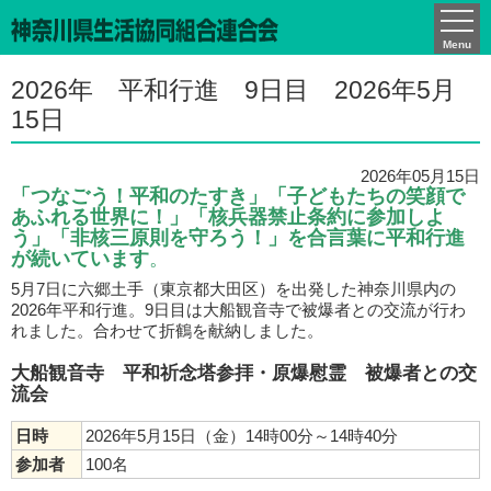
かながわCO-ネット通信
Menu
2026年 平和行進 9日目 2026年5月
15日
2026年05月15日
「つなごう！平和のたすき」「子どもたちの笑顔で
あふれる世界に！」「核兵器禁止条約に参加しよ
う」「非核三原則を守ろう！」を合言葉に平和行進
が続いています
。
5月7日に六郷土手（東京都大田区）を出発した神奈川県内の
2026年平和行進。9日目は大船観音寺で被爆者との交流が行わ
れました。合わせて折鶴を献納しました。
大船観音寺 平和祈念塔参拝・原爆慰霊 被爆者との交
流会
日時
2026年5月15日（金）14時00分～14時40分
参加者
100名