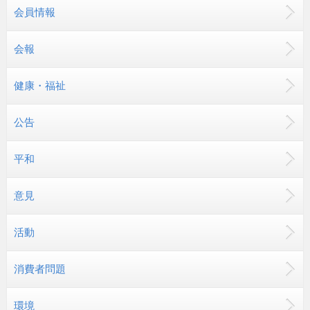
会員情報
会報
健康・福祉
公告
平和
意見
活動
消費者問題
環境