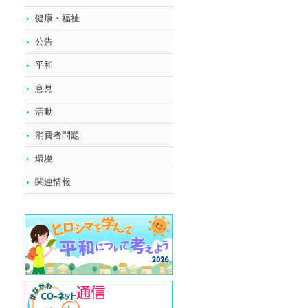
健康・福祉
公告
平和
意見
活動
消費者問題
環境
関連情報