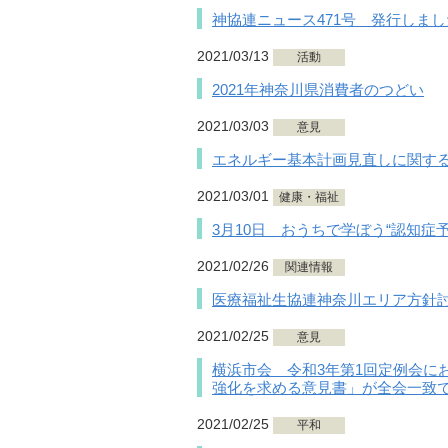
神協連ニュース471号 発行しまし
2021/03/13
活動
2021年神奈川県消費者のつどい
2021/03/03
意見
エネルギー基本計画見直しに関す
2021/03/01
健康・福祉
3月10日 おうちで学ぼう“認知症
2021/02/26
関連情報
医療福祉生協連神奈川エリア方針
2021/02/25
意見
横浜市会 令和3年第1回定例会に
強化を求める意見書」が全会一致
2021/02/25
平和