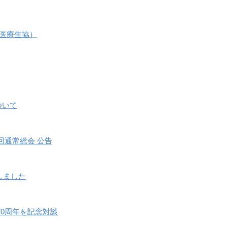
央医療生協）
ついて
回通常総会 公告
しました
70周年を記念対談