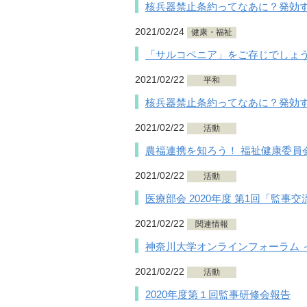
核兵器禁止条約ってなあに？発効
2021/02/24
健康・福祉
「サルコペニア」をご存じでしょ
2021/02/22
平和
核兵器禁止条約ってなあに？発効
2021/02/22
活動
農福連携を知ろう！ 福祉健康委員会
2021/02/22
活動
医療部会 2020年度 第1回「監事
2021/02/22
関連情報
神奈川大学オンラインフォーラム 
2021/02/22
活動
2020年度第１回監事研修会報告