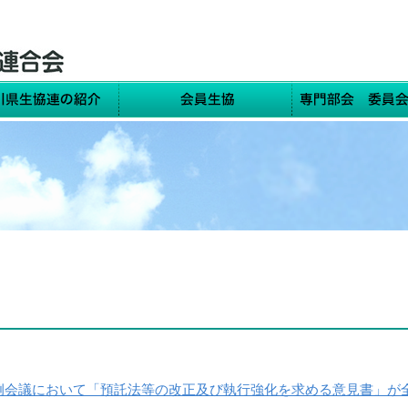
例会議において「預託法等の改正及び執行強化を求める意見書」が