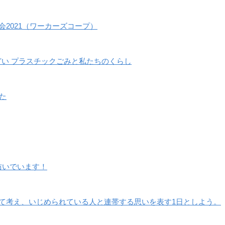
会2021（ワーカーズコープ）
つどい プラスチックごみと私たちのくらし
た
防いでいます！
て考え、いじめられている人と連帯する思いを表す1日としよう。