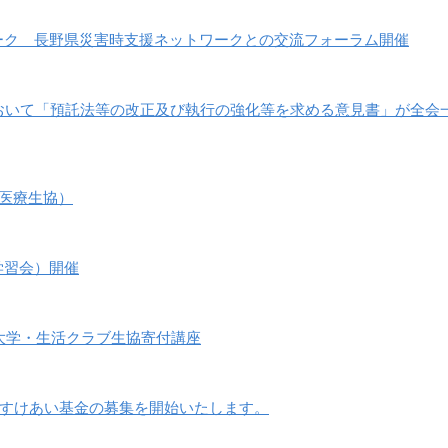
ーク 長野県災害時支援ネットワークとの交流フォーラム開催
おいて「預託法等の改正及び執行の強化等を求める意見書」が全会
央医療生協）
学習会）開催
川大学・生活クラブ生協寄付講座
祉たすけあい基金の募集を開始いたします。