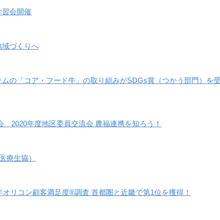
学習会開催
地域づくりへ
ムの「コア・フード牛」の取り組みがSDGs賞（つかう部門）を
 2020年度地区委員交流会 農福連携を知ろう！
み医療生協）
1年オリコン顧客満足度®調査 首都圏と近畿で第1位を獲得！