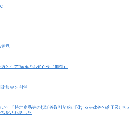
た
る意見
予防とケア”講座のお知らせ（無料）
討論集会を開催
おいて「特定商品等の預託等取引契約に関する法律等の改正及び執
で採択されました