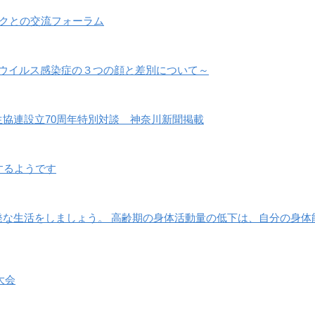
ークとの交流フォーラム
ナウイルス感染症の３つの顔と差別について～
協連設立70周年特別対談 神奈川新聞掲載
するようです
発な生活をしましょう。 高齢期の身体活動量の低下は、自分の身体
大会